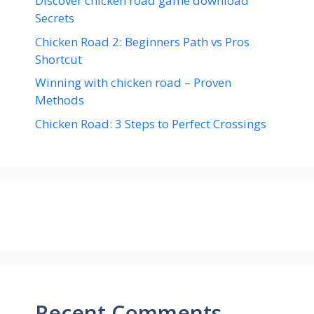
Discover chicken road game download
Secrets
Chicken Road 2: Beginners Path vs Pros
Shortcut
Winning with chicken road – Proven
Methods
Chicken Road: 3 Steps to Perfect Crossings
Recent Comments